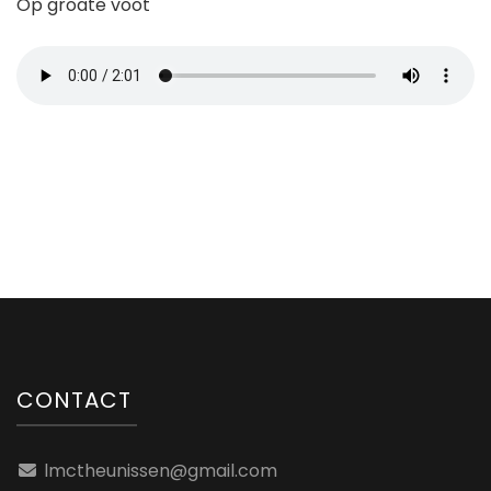
Op groate voot
CONTACT
lmctheunissen@gmail.com