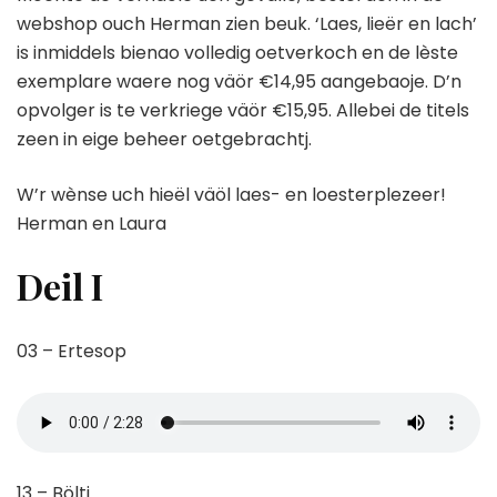
webshop ouch Herman zien beuk. ‘Laes, lieër en lach’
is inmiddels bienao volledig oetverkoch en de lèste
exemplare waere nog väör €14,95 aangebaoje. D’n
opvolger is te verkriege väör €15,95. Allebei de titels
zeen in eige beheer oetgebrachtj.
W’r wènse uch hieël väöl laes- en loesterplezeer!
Herman en Laura
Deil I
03 – Ertesop
13 – Böltj