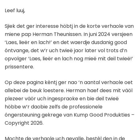
Leef luuj,
Sjiek det ger interesse höbtj in de korte verhaole van
miene pap Herman Theunissen. In juni 2024 versjeen
‘Laes, lieër en lach!’ en det waerdje dusdanig good
óntvange, det w’r uch twieë jaor later vol trots d’n
opvolger ‘Laes, lieër en lach nog mieë mit deil twieë!’
prissentere.
Op deze pagina kèntj ger nao ‘n aantal verhaole oet
allebei de beuk loestere. Herman haef dees mit väöl
plezeer väör uch ingespraoke en bie deil twieë
höbbe w’r daobie zelfs de professionele
óngersteuning gekrege van Kump Good Produkties –
Copyright 2026.
Mochte de verhaole uch gevalle, bestèl den in de