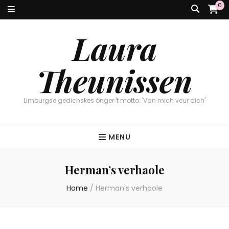
0
Laura
Theunissen
Limburgse gedichskes ónger 't motto: 'Van mich veur dich'
Herman’s verhaole
Home
/
Herman’s verhaole