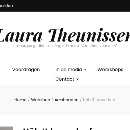
aarden
Laura Theunisse
Limburgse gedichskes ónger 't motto: 'Van mich veur dich'
Voordragen
In de media
Workshops
Contact
Home
/
Webshop
/
Armbanden
/
Höb ’t laeve leef